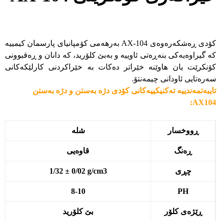
کۆدی ڕەشکەرەوەی AX-104 بەرهەمی کۆمپانیای پارسمان کیمییە
کە گیراوەیەکی بنەڕەتی ئاوییە و بەبێ کلۆرید، کە دانان و ڕەقبوونی
کۆنکرێت یان هاوێنە خێراتر دەکات بە خێراکردنی کارلێکەکانی
سەرەتایی ئاودانی چیمەنتۆ.
تایبەتمەندییە تەکنیکییەکانی کۆدی دژە بەستن و دژە بەستن
AX104:
ڕووخسار
شلە
ڕەنگ
قاوەیی
چڕی
1/32 ± 0/02 g/cm3
8-10
PH
ڕێژەی کلۆر
بێ کلۆرید