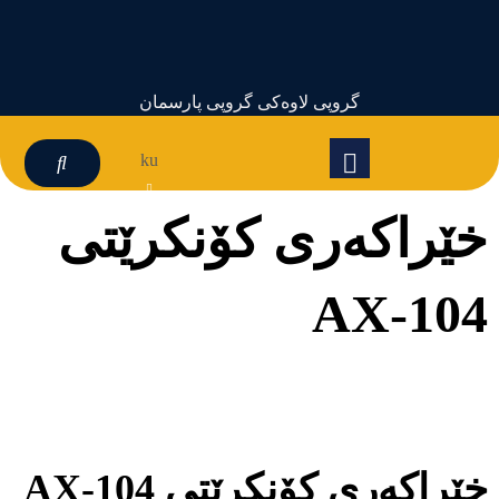
گروپی لاوەکی گروپی پارسمان
ku
خێراکەری کۆنکرێتی
AX-104
خێراکەری کۆنکرێتی AX-104
خێراکەری کۆنکرێتی AX-104