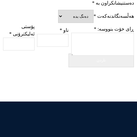
دەستنیشانکراون بە
*
هەڵسەنگاندنەکەت
*
پۆستی
ڕای خۆت بنووسە:
*
ناو
*
ئەلیکترۆنی
*