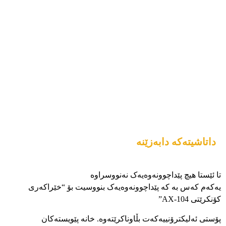
داتاشیتەکە دابەزێنە
تا ئێستا هیچ پێداچوونەوەیەک نەنووسراوە
یەکەم کەس بە کە پێداچوونەوەیەک بنووسیت بۆ “خێراکەری
کۆنکرێتی AX-104”
پۆستی ئەلیکترۆنییەکەت بڵاوناکرێتەوە.
خانە پێویستەکان