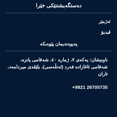
دەستگەیشتنێکی خێرا
ئەژمێر
ڤیدیۆ
پەیوەندیمان پێوەبکە
ناونیشان: یەکەی ٧، ژمارە ٤٠، شەقامی پانزە،
شەقامی ئاغازادە فەرد (ئەتڵەسی)، بلێڤدی میردامەد،
تاران
26705735 9821+