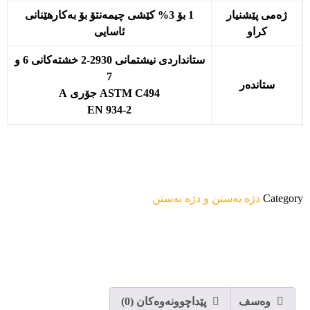
ژەمی پێشنیار
1 بۆ 3% کێشی چیمەنتۆ بۆ بەکارهێنانی
کراو
ئاسایی
ستانداردی نیشتمانی 2930-2 خشتەکانی 6 و
7
ستاندەر
ASTM C494 جۆری A
EN 934-2
Category
دژە بەستن و دژە بەستن
وەسف
پێداچوونەوەکان (0)