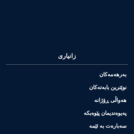
زانیاری
بەرهەمەکان
نوێترین بابەتەکان
هەواڵی ڕۆژانە
پەیوەندیمان پێوەبکە
سەبارەت بە ئێمە