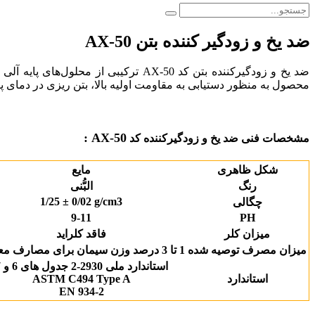
ضد یخ و زودگیر کننده بتن AX-50
ضد یخ و زودگیرکننده بتن کد AX-50 ترکیبی از محلول‌های پایه آلی و غیر آلی است، که با تسریع در
محصول به منظور دستیابی به مقاومت اولیه بالا، بتن ریزی در دمای پ
AX-50 :
مشخصات فنی ضد یخ و زودگیرکننده کد
شکل ظاهری
مایع
رنگ
البُّنی
1/25 ± 0/02 g/cm3
چگالی
9-11
PH
میزان کلر
فاقد کلراید
میزان مصرف توصیه شده
1 تا 3 درصد وزن سیمان برای مصارف معمول
استاندارد ملی 2930-2 جدول های 6 و 7
استاندارد
ASTM C494 Type A
EN 934-2