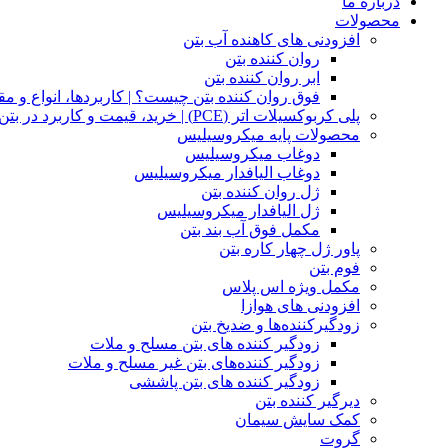
درباره ما
محصولات
افزودنی های کاهنده آب بتن
روان کننده بتن​
ابر روان کننده بتن
فوق روان کننده بتن چیست؟ | کاربردها، انواع و 
پلی کربوکسیلات اتر (PCE) | خرید، قیمت و کاربرد در بتن – پارسمان شیمی
محصولات پایه میکروسیلیس
دوغاب‌ میکروسیلیس
دوغاب الیافدار میکروسیلیس
ژل روان کننده بتن
ژل الیافدار میکروسیلیس
مکمل فوق آب بند بتن
پاور ژل چهار کاره بتن​
فوم بتن
مکمل ویژه اس پلاس
افزودنی های هوازا
زودگیرکننده‌ها و ضد‌یخ بتن
زودگیر کننده های بتن مسلح و ملات​​
زودگیر کننده‌های بتن غیر مسلح و ملات
زودگیر کننده های بتن پاششی
دیرگیر کننده‌ بتن
کمک سایش سیمان
گروت