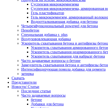
Суспензия микрокремнезема
Суспензия микрокремнезема, армированная 
Гель пластификатор
Гель микрокремнезем, армированный волокн
Водоотталкивающая добавка для бетона
Четырехфункциональный powergel для бетона
Пенобетон
Специальная добавка s_plus
Воздухововлекающая добавка
Ускоритель схватывания бетона и антифризы бетон
Ускоритель схватывания армированного бетон
Ускоритель схватывания неармированного бет
Ускоритель схватывания для набрызг-бетона
Часто задаваемые вопросы о бетоне
Замедлитель схватывания бетона и антифризы бето
Интенсифицирующая помола добавка для цемента
затирка
Скачать
Представители
Новости/ Статьи
Последние статьи
Часто задаваемые вопросы
бетоне
Добавки для бетона