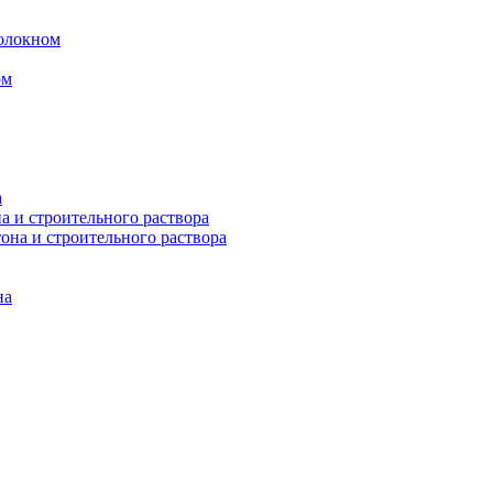
волокном
ом
а
а и строительного раствора
она и строительного раствора
на