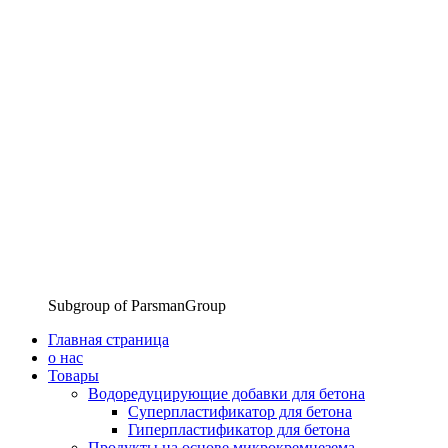
Subgroup of ParsmanGroup
Главная страница
о нас
Товары
Водоредуцирующие добавки для бетона
Суперпластификатор для бетона
Гиперпластификатор для бетона
Продукты на основе микрокремнезема