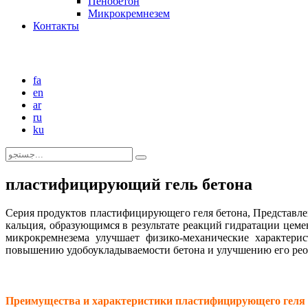
Пенобетон
Микрокремнезем
Контакты
fa
en
ar
ru
ku
пластифицирующий гель бетона
Серия продуктов пластифицирующего геля бетона, Представле
кальция, образующимся в результате реакций гидратации цеме
микрокремнезема улучшает физико-механические характери
повышению удобоукладываемости бетона и улучшению его рео
Преимущества и характеристики пластифицирующего геля 