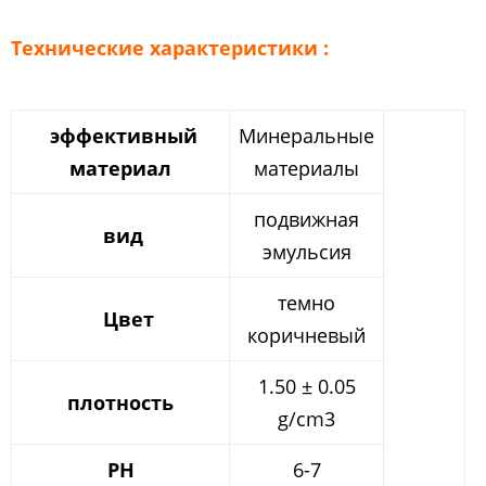
Технические характеристики :
эффективный
Минеральные
материал
материалы
подвижная
вид
эмульсия
темно
Цвет
коричневый
1.50 ± 0.05
плотность
g/cm3
PH
6-7