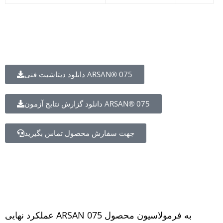
Процент сухого
60%
вещества
Количество хлора
без хлоридов
دانلود دیتاشیت فنی ARSAN® 075
от 2 до 10
процента от
Рекомендуемая
دانلود گزارش نتایج آزمون ARSAN® 075
веса цемента
дозировка
для обычного
جهت سفارش محصول تماس بگیرید
применения
عملکرد نهایی ARSAN 075 به فرمولاسیون محصول