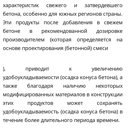
характеристик свежего и затвердевшего
бетона, особенно для южных регионов страны.
Эти продукты после добавления в свежем
бетоне в рекомендованной дозировке
производителем (которая определяется на
основе проектирования (бетонной) смеси
), приводит к увеличению
удобоукладываемости (осадка конуса бетона), а
также благодаря наличию некоторых
модифицированных материалов в конструкции
этих продуктов может сохранять
удобоукладываемость (осадка конуса бетона) в
течение более длительного периода времени.