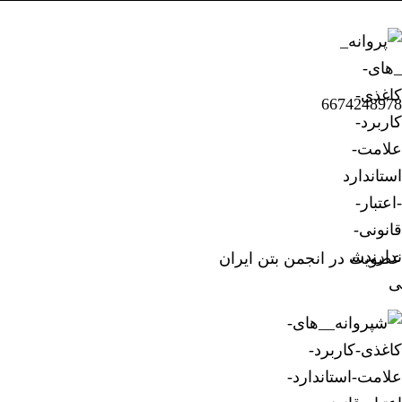
6674248978
عضویت در انجمن بتن ایران