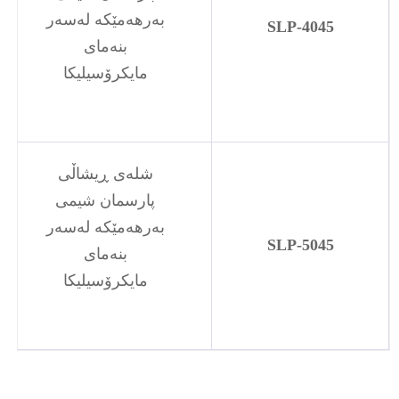
بەرهەمێکە لەسەر
SLP-4045
بنەمای
مایکرۆسیلیکا
شلەی ڕیشاڵی
پارسمان شیمی
بەرهەمێکە لەسەر
SLP-5045
بنەمای
مایکرۆسیلیکا