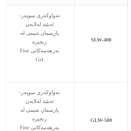
تەواوکەری سوپەر-
ئەبێند لەلایەن
پارسمان شیمی لە
SLW-400
زنجیرە
بەرهەمەکانی Fine
Gel
تەواوکەری سوپەر-
ئەبێند لەلایەن
پارسمان شیمی لە
زنجیرە
GLW-500
بەرهەمەکانی Fine