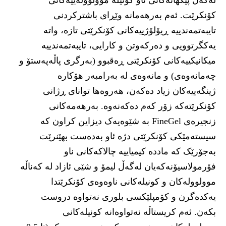
لەگەڵ پێکهاتەکانی ناو کونیلە موولوولەییەکانی
کۆنکرێت. ئەم بەرهەمانە وێڕای باشترکردنی
تایبەتمەندییە ڕیۆلۆژییەکانی کۆنکرێتی تازە، واتە
یەکگرتوویی و دەرکەوتن و کارایی، تایبەتمەندییە
میکانیکییەکانی کۆنکرێتی ڕەقبوو (بەرگری پاڵەپەستۆ و
چەمانەوەی) و مانەوەی لە بەرامبەر هۆکارە
ژینگەییەکان زیاد دەکەن، هەروەها توانای ڕژانی
کۆنکرێتەکە زۆر کەم دەکەنەوە. بەرهەمەکانی
زنجیرەی FineGel بە شێوەیەک دیزاین کراون کە
سیستەمێکی کۆنکرێتی دژە ئاو بەدەست بهێنرێت
بەجۆرێک کە ماددە کیمیاییە چالاکەکانی ناو
فۆرمولاسیۆنەکەیان لەگەڵ لیمۆ و شێی ئازاد لە کەناڵە
موولوولەکان و کونیلەکانی ناوەوەی کۆنکرێتدا
یەکدەگرن و کۆمپلێکسی بلوری نەتواوە دروست
بکەن. ئەم کریستاڵە نەتواوەانە کونیلەکانی