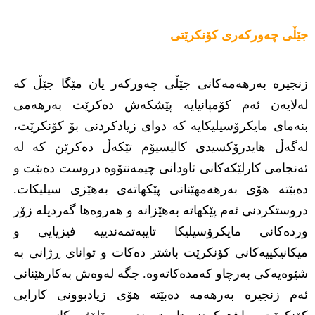
جێڵی چەورکەری کۆنکرێتی
زنجیرە بەرهەمەکانی جێڵی چەورکەر یان مێگا جێڵ کە
لەلایەن ئەم کۆمپانیایە پێشکەش دەکرێت بەرهەمی
بنەمای مایکرۆسیلیکایە کە دوای زیادکردنی بۆ کۆنکرێت،
لەگەڵ هایدرۆکسیدی کالیسیۆم تێکەڵ دەکرێن کە لە
ئەنجامی کارلێکەکانی ئاودانی چیمەنتۆوە دروست دەبێت و
دەبێتە هۆی بەرهەمهێنانی پێکهاتەی بەهێزی سیلیکات.
دروستکردنی ئەم پێکهاتە بەهێزانە و هەروەها گەردیلە زۆر
وردەکانی مایکرۆسیلیکا تایبەتمەندییە فیزیایی و
میکانیکییەکانی کۆنکرێت باشتر دەکات و توانای ڕژانی بە
شێوەیەکی بەرچاو کەمدەکاتەوە. جگە لەوەش بەکارهێنانی
ئەم زنجیرە بەرهەمە دەبێتە هۆی زیادبوونی کارایی