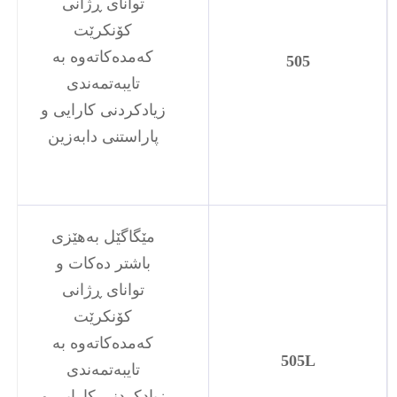
توانای ڕژانی
کۆنکرێت
کەمدەکاتەوە بە
505
تایبەتمەندی
زیادکردنی کارایی و
پاراستنی دابەزین
مێگاگێل بەهێزی
باشتر دەکات و
توانای ڕژانی
کۆنکرێت
کەمدەکاتەوە بە
505L
تایبەتمەندی
زیادکردنی کارایی و