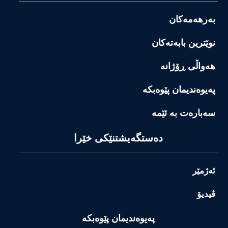
بەرهەمەکان
نوێترین بابەتەکان
هەواڵی ڕۆژانە
پەیوەندیمان پێوەبکە
سەبارەت بە ئێمە
دەستگەیشتنێکی خێرا
ئەژمێر
ڤیدیۆ
پەیوەندیمان پێوەبکە