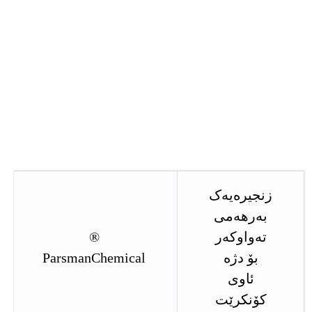
زنجیرەیەک
بەرهەمی
تەواوکەر
®
بۆ دژە
ParsmanChemical
ئاوی
کۆنکرێت