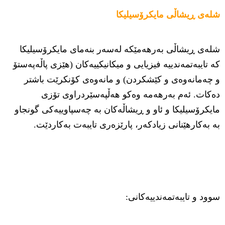
شلەی ڕیشاڵی مایکرۆسیلیکا
شلەی ڕیشاڵی بەرهەمێکە لەسەر بنەمای مایکرۆسیلیکا
کە تایبەتمەندییە فیزیایی و میکانیکییەکان (هێزی پاڵەپەستۆ
و چەمانەوەی و کێشکردن) و مانەوەی کۆنکرێت باشتر
دەکات. ئەم بەرهەمە وەکو هەڵپەسێردراوی تۆزی
مایکرۆسیلیکا و ئاو و ڕیشاڵەکان بە چەسپاوییەکی گونجاو
بە بەکارهێنانی زیادکەر، پارێزەری تایبەت بەکاردێت.
سوود و تایبەتمەندییەکانی: