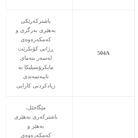
باشترکەرێکی
بەهێزی بەرگری و
کەمکەرەوەی
ڕژانی کۆنکرێت
504A
لەسەر بنەمای
مایکرۆسیلیکا بە
تایبەتمەندی
زیادکردنی کارایی
مێگاجێل،
باشترکەری بەهێزی
بەهێز و
کەمکەرەوەی