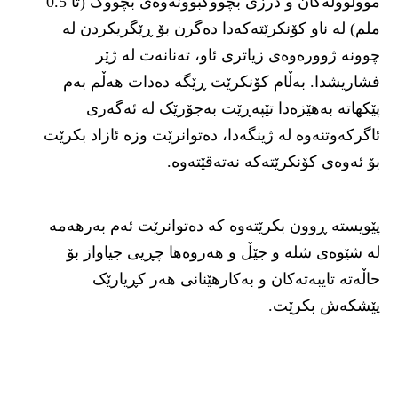
موولوولەکان و درزی بچووکبوونەوەی بچووک (تا 0.5
ملم) لە ناو کۆنکرێتەکەدا دەگرن بۆ ڕێگریکردن لە
چوونە ژوورەوەی زیاتری ئاو، تەنانەت لە ژێر
فشاریشدا. بەڵام کۆنکرێت ڕێگە دەدات هەڵم بەم
پێکهاتە بەهێزەدا تێپەڕێت بەجۆرێک لە ئەگەری
ئاگرکەوتنەوە لە ژینگەدا، دەتوانرێت وزە ئازاد بکرێت
بۆ ئەوەی کۆنکرێتەکە نەتەقێتەوە.
پێویستە ڕوون بکرێتەوە کە دەتوانرێت ئەم بەرهەمە
لە شێوەی شلە و جێڵ و هەروەها چڕیی جیاواز بۆ
حاڵەتە تایبەتەکان و بەکارهێنانی هەر کڕیارێک
پێشکەش بکرێت.