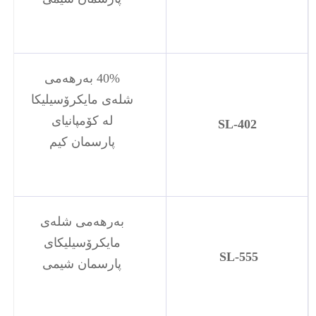
40% بەرهەمی
شلەی مایکرۆسیلیکا
لە کۆمپانیای
SL-402
پارسمان کیم
بەرهەمی شلەی
مایکرۆسیلیکای
SL-555
پارسمان شیمی