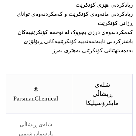
زیادکردنی هێزی کۆنکرێت
زیادکردنی مانەوەی کۆنکرێت و کەمکردنەوەی توانای
ڕژانی کۆنکرێت
کەمکردنەوەی درزی بچووک لە توخمە کۆنکرێتییەکان
باشترکردنی تایبەتمەندییە کۆنکرێتییەکانی ڕیۆلۆژی
بەدەستهێنانی کۆنکرێتی بەهێزی بەرز
شلەی
®
ڕیشاڵی
ParsmanChemical
مایکرۆسیلیکا
شلەی ڕیشاڵی
پارسمان شیمی