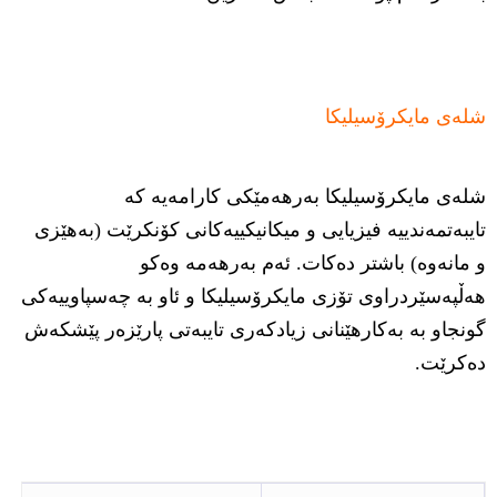
شلەی مایکرۆسیلیکا
شلەی مایکرۆسیلیکا بەرهەمێکی کارامەیە کە
تایبەتمەندییە فیزیایی و میکانیکییەکانی کۆنکرێت (بەهێزی
و مانەوە) باشتر دەکات. ئەم بەرهەمە وەکو
هەڵپەسێردراوی تۆزی مایکرۆسیلیکا و ئاو بە چەسپاوییەکی
گونجاو بە بەکارهێنانی زیادکەری تایبەتی پارێزەر پێشکەش
دەکرێت.