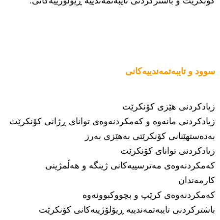
کۆنکرێت و باشترکردنی تایبەتمەندییە ڕیۆلۆژییەکانی.
سوود و تایبەتمەندییەکانی
زیادکردنی هێزی کۆنکرێت
زیادکردنی مانەوە و کەمکردنەوەی توانای ڕژانی کۆنکرێت
بەدەستهێنانی کۆنکرێتی بەهێزی بەرز
زیادکردنی توانای کۆنکرێت
کەمکردنەوەی مەترسییەکانی ژینگە و هەڵمژینی
کارمەندان
کەمکردنەوەی کرێپ و بچووکبوونەوە
باشترکردنی تایبەتمەندییە ڕیۆلۆژییەکانی کۆنکرێت