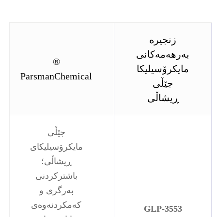
زنجیرە
بەرهەمەکانی
®
مایکرۆسیلیکا
ParsmanChemical
جێڵی
ڕیشاڵی
جێڵی
مایکرۆسیلیکای
ڕیشاڵی؛
باشترکردنی
بەرگری و
کەمکردنەوەی
GLP-3553