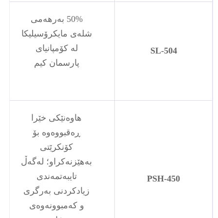
50% بەرهەمی
شلەی مایکرۆسیلیکا
لە کۆمپانیای
SL-504
پارسمان کیم
هاوەنێکی خێرا
ڕەقبووەوە بۆ
کۆنکرێتی
بەهێزنەکراو؛ لەگەڵ
تایبەتمەندی
PSH-450
زیادکردنی بەرگری
و کەمبوونەوەی