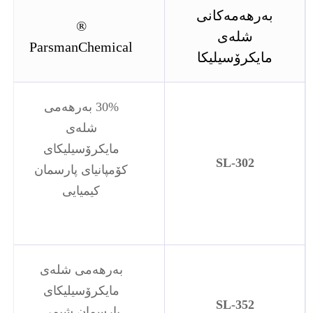
بەرهەمەکانی
®
شلەی
ParsmanChemical
مایکرۆسیلیکا
30% بەرهەمی
شلەی
مایکرۆسیلیکای
SL-302
کۆمپانیای پارسمان
کیمیایی
بەرهەمی شلەی
مایکرۆسیلیکای
SL-352
پارسمان شیمی