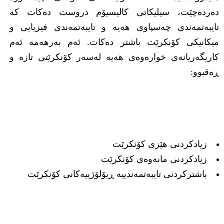
دەردەچێت، سیلیکاتی کالیسیۆم دروست دەکات کە
تایبەتمەندی چەسپاوی هەیە و تایبەتمەندی فیزیایی و
میکانیکی کۆنکرێت باشتر دەکات. ئەم بەرهەمە ئەم
کاریگەریانەی خوارەوەی هەیە لەسەر کۆنکرێتی تازە و
ڕەقبوو:
زیادکردنی هێزی کۆنکرێت
زیادکردنی مانەوەی کۆنکرێت
باشترکردنی تایبەتمەندییە ڕیۆلۆژییەکانی کۆنکرێت