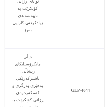
توانای ڕژانی
کۆنکرێت بە
تایبەتمەندی
زیادکردنی کارایی
بەرز
جێڵی
مایکرۆسیلیکای
ڕیشاڵی؛
باشترکەرێکی
بەهێزی بەرگری و
GLP-4044
کەمکەرەوەی
ڕژانی کۆنکرێت بە