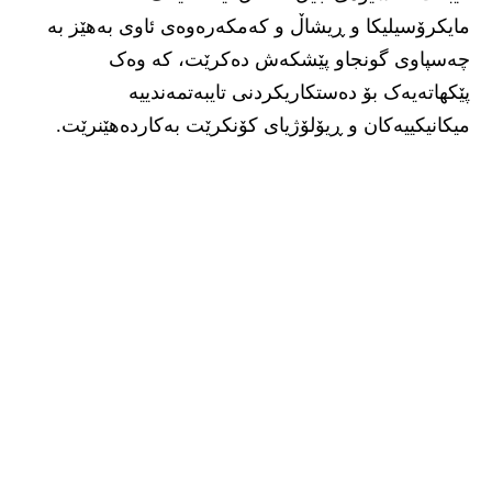
مایکرۆسیلیکا و ڕیشاڵ و کەمکەرەوەی ئاوی بەهێز بە
چەسپاوی گونجاو پێشکەش دەکرێت، کە وەک
پێکهاتەیەک بۆ دەستکاریکردنی تایبەتمەندییە
میکانیکییەکان و ڕیۆلۆژیای کۆنکرێت بەکاردەهێنرێت.