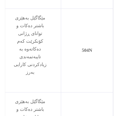
مێگاگێل بەهێزی
باشتر دەکات و
توانای ڕژانی
کۆنکرێت کەم
دەکاتەوە بە
504N
تایبەتمەندی
زیادکردنی کارایی
بەرز
مێگاگێل بەهێزی
باشتر دەکات و