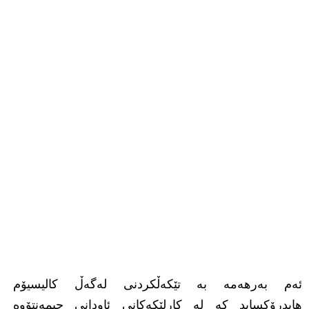
ئەم بەرهەمە بە تێکەڵکردنی لەگەڵ کالیسیۆم
هایدرۆکساید کە لە کارلێکەکانی ئاودانی چیمەنتۆوە