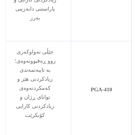
پاراستنی دابەزینی
بەرز
جێڵی تەواوکەری
زوو ڕەقبوونەوەی؛
بە تایبەتمەندی
زیادکردنی هێز و
کەمکردنەوەی
PGA-410
توانای ڕژان و
زیادکردنی کارایی
کۆنکرێت