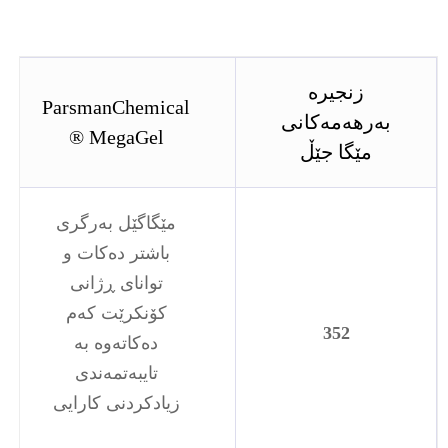
زنجیرە
ParsmanChemical
بەرهەمەکانی
® MegaGel
مێگا جێڵ
مێگاگێل بەرگری
باشتر دەکات و
توانای ڕژانی
کۆنکرێت کەم
352
دەکاتەوە بە
تایبەتمەندی
زیادکردنی کارایی