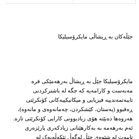
جێڵەکان بە ڕیشاڵی مایکرۆسیلیکا
مایکرۆسیلیکا جێڵ بە ڕیشاڵ بەرهەمێکی فرە
مەبەست و کارامەیە کە جگە لە باشترکردنی
تایبەتمەندییە فیزیایی و میکانیکییەکانی کۆنکرێتی
ڕەقبوو (پەستان، کێشکردن، چەمانەوەی و مانەوە)،
هەروەها دەبێتە هۆی زیادبوونی کارایی کۆنکرێتی تازە.
ئەم بەرهەمە بە بەکارهێنانی زیادکەری پارێزەری
تایبەت لە شێوەی جێڵ لەگەڵ تێکەڵەیەک لە