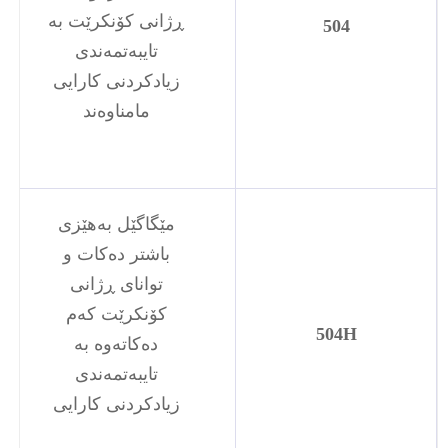
ڕژانی کۆنکرێت بە
504
تایبەتمەندی
زیادکردنی کارایی
مامناوەند
مێگاگێل بەهێزی
باشتر دەکات و
توانای ڕژانی
کۆنکرێت کەم
504H
دەکاتەوە بە
تایبەتمەندی
زیادکردنی کارایی