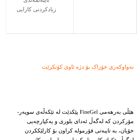
تایبەتمەندی
زیادکردنی کارایی
تەواوکەری خۆراک بۆ دژە ئاوی کۆنکرێت
هێڵی بەرهەمی FineGel پێکدێت لە تێکەڵەی سوپەر-
مۆرکردن کە لەگەڵ ئەدای بلوری و یەکپارچەیی
خۆیان، بە تایبەتی فۆرمولە کراون بۆ کارلێککردن