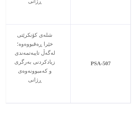
ڕژانی
شلەی کۆنکرێتی
خێرا ڕەقبووەوە؛
لەگەڵ تایبەتمەندی
زیادکردنی بەرگری
PSA-5
07
و کەمبوونەوەی
ڕژانی