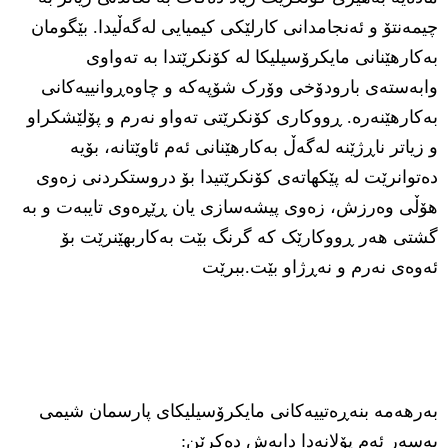
چیمەنتۆ و ئەنجامدانی کارلێکی کیمیایی لەگەڵیدا. بێگومان
بەکارهێنانی مایکرۆسیلیکا لە کۆنکرێتدا بە تەواوی
وابەستەی بارودۆخی وۆرک شۆپەکە و چاوەڕوانییەکانی
بەکارهێنەرە. ڕووکاری کۆنکرێتی تەواو نەرم و پۆلێشکراو
و زیاتر ناڕژێنە لەگەڵ بەکارهێنانی ئەم ئاوێتانە، بۆیە
دەتوانرێت لە پێکهاتەی کۆنکرێتیدا بۆ دروستکردنی زەوی
هۆڵی وەرزش، زەوی پیشەسازی یان ڕێڕەوی تایبەت و بە
گشتی هەر ڕووکارێک کە گرنگ بێت بەکاربهێنرێت بۆ
ئەوەی نەرم و نەڕژاو بێت.ببرێت
بەرهەمە بنەڕەتییەکانی مایکرۆسیلیکای پارسمان شیمی
بەسەر ئەم پۆلانەدا دابەش دەکرێن: