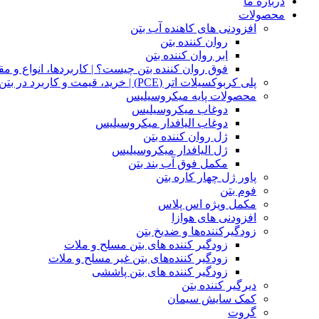
درباره ما
محصولات
افزودنی های کاهنده آب بتن
روان کننده بتن​
ابر روان کننده بتن
فوق روان کننده بتن چیست؟ | کاربردها، انواع و 
پلی کربوکسیلات اتر (PCE) | خرید، قیمت و کاربرد در بتن – پارسمان شیمی
محصولات پایه میکروسیلیس
دوغاب‌ میکروسیلیس
دوغاب الیافدار میکروسیلیس
ژل روان کننده بتن
ژل الیافدار میکروسیلیس
مکمل فوق آب بند بتن
پاور ژل چهار کاره بتن​
فوم بتن
مکمل ویژه اس پلاس
افزودنی های هوازا
زودگیرکننده‌ها و ضد‌یخ بتن
زودگیر کننده های بتن مسلح و ملات​​
زودگیر کننده‌های بتن غیر مسلح و ملات
زودگیر کننده های بتن پاششی
دیرگیر کننده‌ بتن
کمک سایش سیمان
گروت