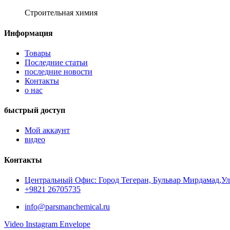
Строительная химия
Информация
Товары
Последние статьи
последние новости
Контакты
о нас
быстрый доступ
Мой аккаунт
видео
Контакты
Центральный Офис: Город Тегеран, Бульвар Мирдамад,Ули
+9821 26705735
info@parsmanchemical.ru
Video
Instagram
Envelope