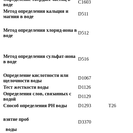
C1603
воде
Метод определения кальция и
D511
магния в воде
Метод определения хлорид-иона в
D512
воде
Метод определения сульфат-иона
D516
в воде
Определение кислотности или
D1067
щелочности воды
Тест жесткости воды
D1126
Определения слов, связанных с
D1129
водой
Способ определения PН воды
D1293
T26
взятие проб
D3370
воды