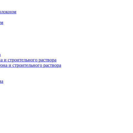
волокном
ом
а
а и строительного раствора
она и строительного раствора
на