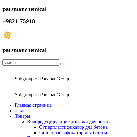
parsmanchemical
+9821-75918
parsmanchemical
Subgroup of ParsmanGroup
Subgroup of ParsmanGroup
Главная страница
о нас
Товары
Водоредуцирующие добавки для бетона
Суперпластификатор для бетона
Гиперпластификатор для бетона