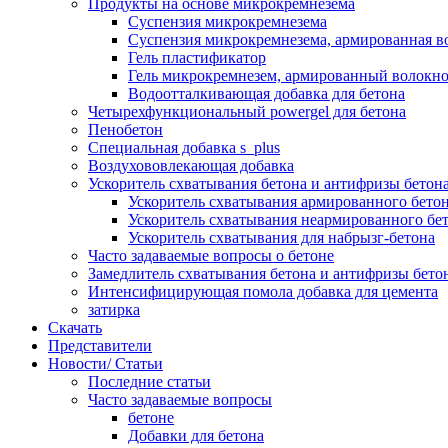
Продукты на основе микрокремнезема
Суспензия микрокремнезема
Суспензия микрокремнезема, армированная 
Гель пластификатор
Гель микрокремнезем, армированный волокн
Водоотталкивающая добавка для бетона
Четырехфункциональный powergel для бетона
Пенобетон
Специальная добавка s_plus
Воздухововлекающая добавка
Ускоритель схватывания бетона и антифризы бетон
Ускоритель схватывания армированного бетон
Ускоритель схватывания неармированного бет
Ускоритель схватывания для набрызг-бетона
Часто задаваемые вопросы о бетоне
Замедлитель схватывания бетона и антифризы бето
Интенсифицирующая помола добавка для цемента
затирка
Скачать
Представители
Новости/ Статьи
Последние статьи
Часто задаваемые вопросы
бетоне
Добавки для бетона