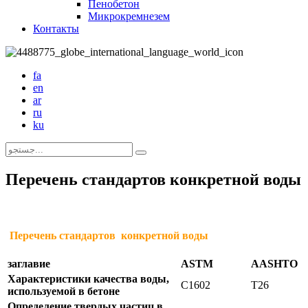
Пенобетон
Микрокремнезем
Контакты
fa
en
ar
ru
ku
Перечень стандартов конкретной воды
Перечень стандартов конкретной воды
заглавие
ASTM
AASHTO
Характеристики качества воды,
C1602
T26
используемой в бетоне
Определение твердых частиц в