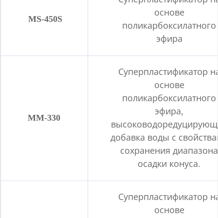
основе
MS-450S
поликарбоксилатного
эфира
Суперпластификатор н
основе
поликарбоксилатного
эфира,
MM-330
высоководоредуцирующ
добавка воды с свойств
сохранения диапазон
осадки конуса.
Суперпластификатор н
основе