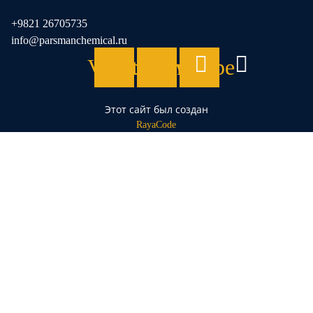
+9821 26705735
info@parsmanchemical.ru
Video
Instagram
Envelope
Этот сайт был создан
RayaCode