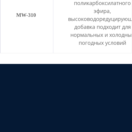
поликарбоксилатного
эфира,
MW-310
высоководоредуцирующ
добавка подходит для
нормальных и холодны
погодных условий