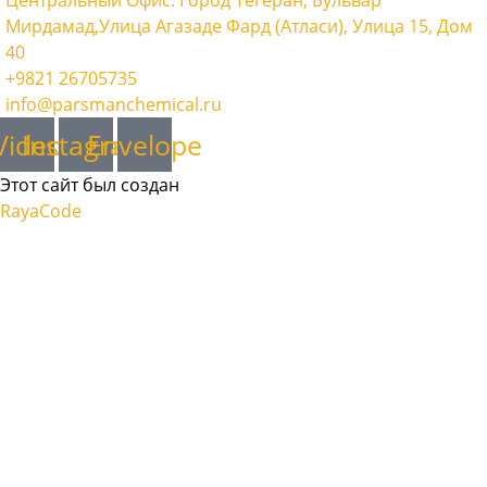
Центральный Офис: Город Тегеран, Бульвар
Мирдамад,Улица Агазаде Фард (Атласи), Улица 15, Дом
40
+9821 26705735
info@parsmanchemical.ru
Video
Instagram
Envelope
Этот сайт был создан
RayaCode