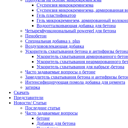
Суспензия микрокремнезема
Суспензия микрокремнезема, армированная 
Гель пластификатор
Гель микрокремнезем, армированный волокн
Водоотталкивающая добавка для бетона
Четырехфункциональный powergel для бетона
Пенобетон
Специальная добавка s_plus
Воздухововлекающая добавка
Ускоритель схватывания бетона и антифризы бетон
Ускоритель схватывания армированного бетон
Ускоритель схватывания неармированного бет
Ускоритель схватывания для набрызг-бетона
Часто задаваемые вопросы о бетоне
Замедлитель схватывания бетона и антифризы бето
Интенсифицирующая помола добавка для цемента
затирка
Скачать
Представители
Новости/ Статьи
Последние статьи
Часто задаваемые вопросы
бетоне
Добавки для бетона