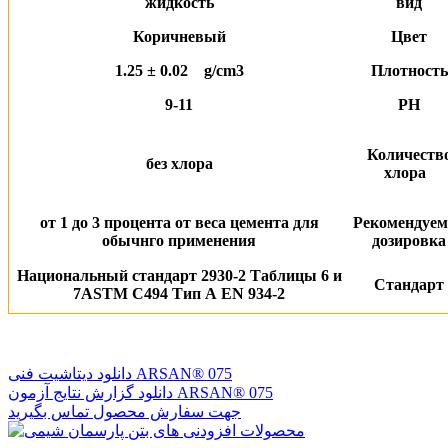
жидкость
вид
Коричневый
Цвет
1.25 ± 0.02 g/cm3
Плотность
9-11
PH
Количеств
без хлора
хлора
от 1 до 3 процента от веса цемента для
Рекомендуем
обычнго применения
дозировка
Национальный стандарт 2930-2 Таблицы 6 и
Стандарт
7ASTM C494 Тип А ЕN 934-2
دانلود دیتاشیت فنی ARSAN® 075
دانلود گزارش نتایج آزمون ARSAN® 075
جهت سفارش محصول تماس بگیرید