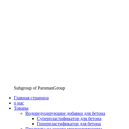
Subgroup of ParsmanGroup
Главная страница
о нас
Товары
Водоредуцирующие добавки для бетона
Суперпластификатор для бетона
Гиперпластификатор для бетона
Продукты на основе микрокремнезема