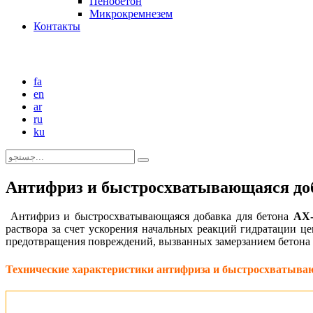
Пенобетон
Микрокремнезем
Контакты
fa
en
ar
ru
ku
Антифриз и быстросхватывающаяся доб
Антифриз и быстросхватывающаяся добавка для бетона
АХ
раствора за счет ускорения начальных реакций гидратации ц
предотвращения повреждений, вызванных замерзанием бетона 
Технические характеристики антифриза и быстросхватыва