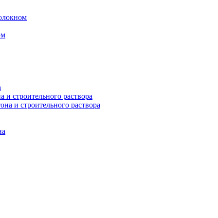
волокном
ом
а
а и строительного раствора
она и строительного раствора
на