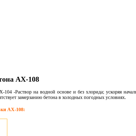
тона АХ-108
X-104 -Раствор на водной основе и без хлорида; ускоряя начал
ятствует замерзанию бетона в холодных погодных условиях.
ки АХ-108: