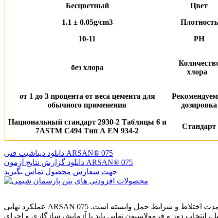
Бесцветный
Цвет
1.1 ± 0.05g/cm3
Плотность
10-11
PH
Количеств
без хлора
хлора
от 1 до 3 процента от веса цемента для
Рекомендуем
обычного применения
дозировка
Национальный стандарт 2930-2 Таблицы 6 и
Стандарт
7ASTM C494 Тип А ЕN 934-2
دانلود دیتاشیت فنی ARSAN® 075
دانلود گزارش نتایج آزمون ARSAN® 075
جهت سفارش محصول تماس بگیرید
عملکرد نهایی ARSAN 075 به فرمولاسیون محصول نهایی، نوع سیمان، واکنش‌پذیری مواد سیمانی، مقدار مصرف، درصد ماده خشک، دمای بتن، ترتیب افزودن مواد، مدت اختلاط و شرایط حمل وابسته است.