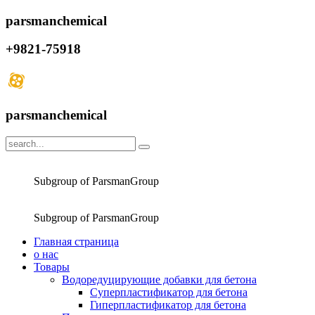
parsmanchemical
+9821-75918
parsmanchemical
Subgroup of ParsmanGroup
Subgroup of ParsmanGroup
Главная страница
о нас
Товары
Водоредуцирующие добавки для бетона
Суперпластификатор для бетона
Гиперпластификатор для бетона