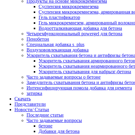
Продукты на основе микрокремнезема
Суспензия микрокремнезема
Суспензия микрокремнезема, армированная 
Гель пластификатор
Гель микрокремнезем, армированный волокн
Водоотталкивающая добавка для бетона
Четырехфункциональный powergel для бетона
Пенобетон
Специальная добавка s_plus
Воздухововлекающая добавка
Ускоритель схватывания бетона и антифризы бетон
Ускоритель схватывания армированного бетон
Ускоритель схватывания неармированного бет
Ускоритель схватывания для набрызг-бетона
Часто задаваемые вопросы о бетоне
Замедлитель схватывания бетона и антифризы бето
Интенсифицирующая помола добавка для цемента
затирка
Скачать
Представители
Новости/ Статьи
Последние статьи
Часто задаваемые вопросы
бетоне
Добавки для бетона