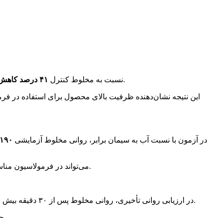
نشان داده است. حداقل معیار پذیرش در این آزمون ۱۲ درصد بوده است.
در آزمون با روانی برابر، مخلوط آزمایشی حاوی ARSAN 075 نسبت به مخلوط کنترل
۴۱
درصد کاهش
این نتیجه نشان‌دهنده ظرفیت بالای محصول برای استفاده در فر
در آزمون با نسبت آب به سیمان برابر، روانی مخلوط آزمایشی
۱۹۰
این عملکرد نشان می‌دهد ARSAN 075 می‌تواند در فرمولاسیون مناسب، بدون افزایش نسبت آب به سیمان، کارایی و جریان‌پذیری بتن را به‌طور قابل‌توجهی افزایش دهد.
ثبت شده است. معیار پذیرش این بوده که روانی مخلوط آزمایشی پس از ۳۰ دقیقه از روانی اولیه مخلوط کنترل کمتر نباشد.
در ارزیابی روانی تأخیری، روانی مخلوط پس از ۳۰ دقیقه بیش از
حفظ اسلامپ واقعی به نوع سیمان، دمای بتن، مدت حمل، مقدار مصرف، درصد ماده خشک و ترکیب سایر اجزای فرمولاسیون وابسته است.