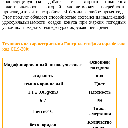
водоредуцирующая добавка из второго поколения
Пластификаторов, который удовлетворяет потребности
производителей и потребителей бетона в любое время года.
Этот продукт обладает способностью сохранения надлежащей
удобоукладываемости осадки конуса при жарких погодных
условиях и жарких температурах окружающей среды.
Технические характеристики Гиперпластификатора бетона
код CLS-300:
Основной
Модифицированный лигносульфонат
материал
жидкость
вид
темно коричневый
Цвет
1.1 ± 0.05g/cm3
Плотность
6-7
PH
Точка
Почти0 ̊ C
замерзания
Количество
без хлоридов
хлора