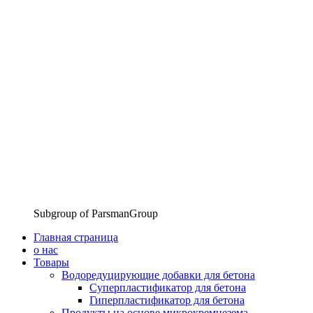
Subgroup of ParsmanGroup
Главная страница
о нас
Товары
Водоредуцирующие добавки для бетона
Суперпластификатор для бетона
Гиперпластификатор для бетона
Продукты на основе микрокремнезема