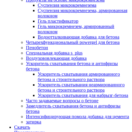
Суспензия микрокремнезема
Суспензия микрокремнезема, армированная
волокном
Гель пластификатор
Гель микрокремнезем, армированный
волокном
Водоотталкивающая добавка для бетона
Четырехфункциональный powergel для бетона
Пенобетон
Специальная добавка s_plus
Воздухововлекающая добавка
Ускоритель схватывания бетона и антифризы
бетона
Ускоритель схватывания армированного
бетона и строительного раствора
Ускоритель схватывания неармированного
бетона и строительного раствора
Ускоритель схватывания для набрызг-бетона
Часто задаваемые вопросы о бетоне
Замедлитель схватывания бетона и антифризы
бетона
Интенсифицирующая помола добавка для цемента
затирка
Скачать