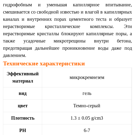
гидрофобным и уменьшая капиллярное впитывание,
смешивается со свободной известью и влагой в капиллярных
каналах и внутренних порах цементного теста и образует
нерастворимые кристаллические комплексы. Эти
нерастворимые кристаллы блокируют капиллярные поры, а
также усадочные микротрещины внутри бетона,
предотвращая дальнейшее проникновение воды даже под
давлением.
Технические характеристики
Эффективный
микрокремнезем
материал
вид
гель
цвет
Темно-серый
Плотность
1.3 ± 0.05 g/cm3
PH
6-7