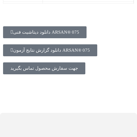
Процент сухих
45 процентов
материалов
Количество
без хлора
دانلود دیتاشیت فنی ARSAN® 075
хлора
Рекомендуемая
От 3 до 10 процентов по массе цемента
دانلود گزارش نتایج آزمون ARSAN® 075
дозировка
для обычного использования
جهت سفارش محصول تماس بگیرید