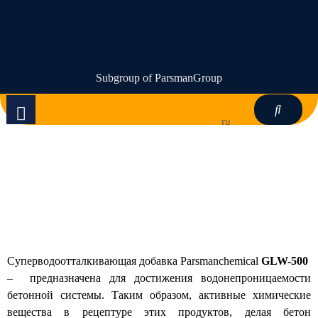
Subgroup of ParsmanGroup
ru
суперводоотталкивающая добавка
GLW-500
Суперводоотталкивающая добавка Parsmanchemical
GLW-500
– предназначена для достижения водонепроницаемости
бетонной системы. Таким образом, активные химические
вещества в рецептуре этих продуктов, делая бетон