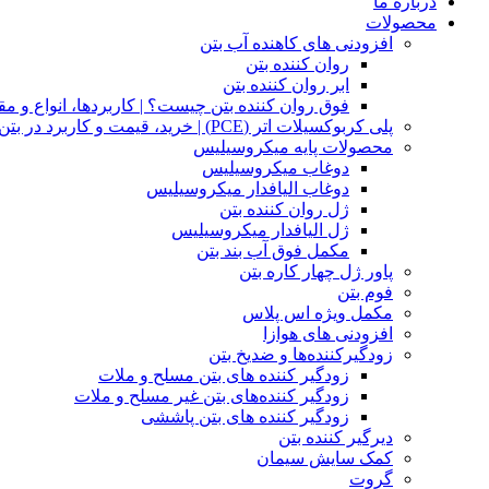
درباره ما
محصولات
افزودنی های کاهنده آب بتن
روان کننده بتن​
ابر روان کننده بتن
فوق روان کننده بتن چیست؟ | کاربردها، انواع و 
پلی کربوکسیلات اتر (PCE) | خرید، قیمت و کاربرد در بتن – پارسمان شیمی
محصولات پایه میکروسیلیس
دوغاب‌ میکروسیلیس
دوغاب الیافدار میکروسیلیس
ژل روان کننده بتن
ژل الیافدار میکروسیلیس
مکمل فوق آب بند بتن
پاور ژل چهار کاره بتن​
فوم بتن
مکمل ویژه اس پلاس
افزودنی های هوازا
زودگیرکننده‌ها و ضد‌یخ بتن
زودگیر کننده های بتن مسلح و ملات​​
زودگیر کننده‌های بتن غیر مسلح و ملات
زودگیر کننده های بتن پاششی
دیرگیر کننده‌ بتن
کمک سایش سیمان
گروت