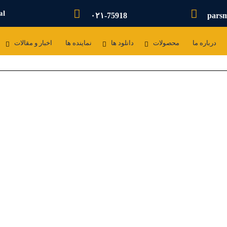
al
۰۲۱-75918
pars
درباره ما
محصولات
دانلود ها
نماینده ها
اخبار و مقالات