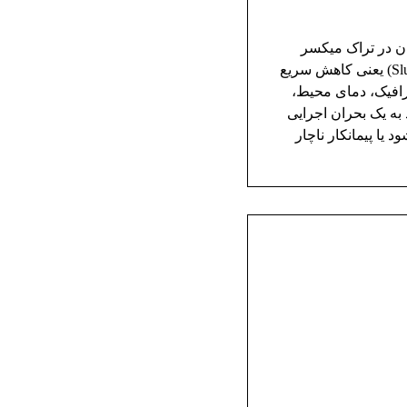
دن در تراک میکسر
محتوای مقاله افت اسلامپ چیست و چرا برای بتن آماده حیاتی است؟ افت اسلامپ (Slump Loss) یعنی کاهش سریع
رافیک، دمای محیط،
به یک بحران اجرایی
یا پیمانکار ناچار