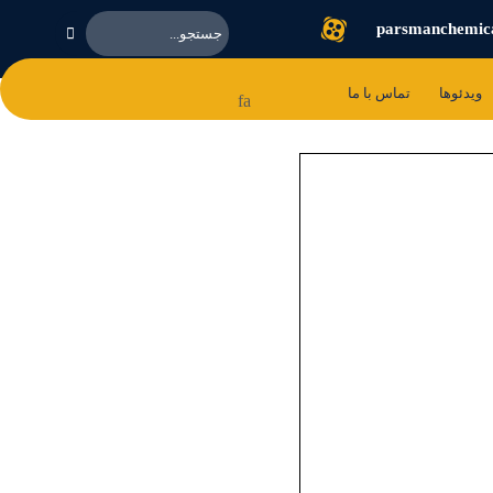
parsmanchemic
ویدئوها
تماس با ما
fa