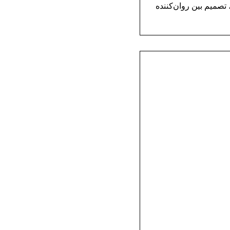
العات انجام‌شده در حوزه رئولوژی بتن و دستورالعمل‌های بین‌المللی مانند ACI و EFNARC، تصمیم بین روان‌کننده