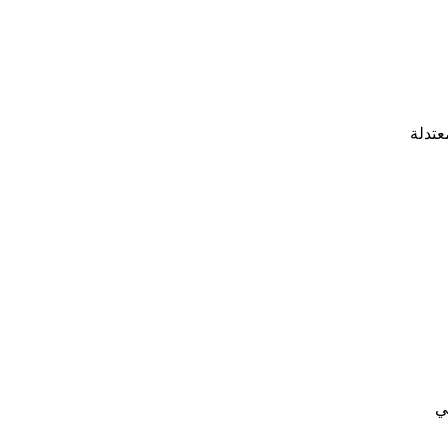
عتدلة
ي