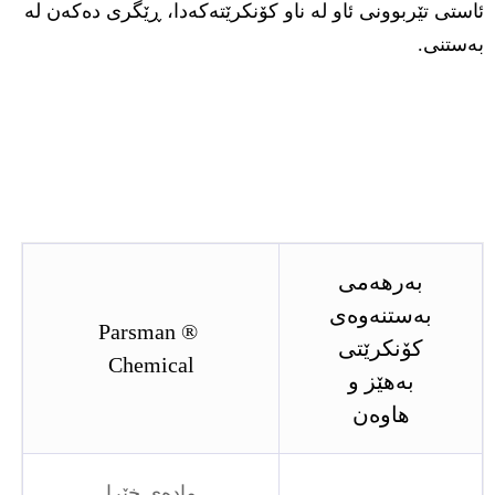
ئاستی تێربوونی ئاو لە ناو کۆنکرێتەکەدا، ڕێگری دەکەن لە
بەستنی.
بەرهەمی
بەستنەوەی
® Parsman
کۆنکرێتی
Chemical
بەهێز و
هاوەن
مادەی خێرا