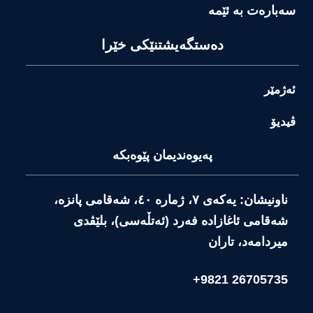
سەبارەت بە ئێمە
دەستگەیشتنێکی خێرا
ئەژمێر
ڤیدیۆ
پەیوەندیمان پێوەبکە
ناونیشان: یەکەی ٧، ژمارە ٤٠، شەقامی پانزە،
شەقامی ئاغازادە فەرد (ئەتڵەسی)، بلێڤدی
میردامەد، تاران
26705735 9821+