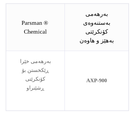
بەرهەمی
بەستنەوەی
® Parsman
کۆنکرێتی
Chemical
بەهێز و هاوەن
بەرهەمی خێرا
ڕێکخستن بۆ
کۆنکرێتی
AXP-900
ڕشێنراو