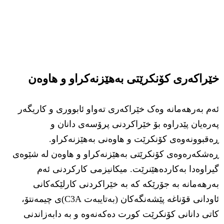
خێراکەری کۆنکرێتی بەهێزنەکراو و هاوەن
ئەم بەرهەمانە وەک خێراکەری تەواو ئابووری و کاریگەر
پەرەیان پێدراوە بۆ خێراکردنی پرۆسەی دانان و
ڕەقبوونەوەی کۆنکرێت و هاوەنی بەهێزنەکراو.
ڕەشکەرەوەی کۆنکرێتی بەهێزنەکراو و هاوەن لە شێوەی
گیراوەدا بەکاردەهێنرێت. میکانیزمی کارکردنی ئەم
بەرهەمانە بە جۆرێکە کە بە خێراکردنی کارلێکەکانی
ئاودانی قۆناغە پێشەنگەکان (بەتایبەت C3A)ی چیمەنتۆ،
کاتی دانانی کۆنکرێت کورت دەکەنەوە و بە دابەزاندنی