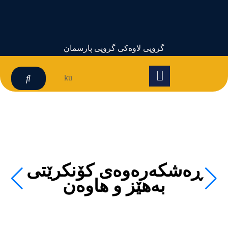
گروپی لاوەکی گروپی پارسمان
ku
ڕەشکەرەوەی کۆنکرێتی
بەهێز و هاوەن