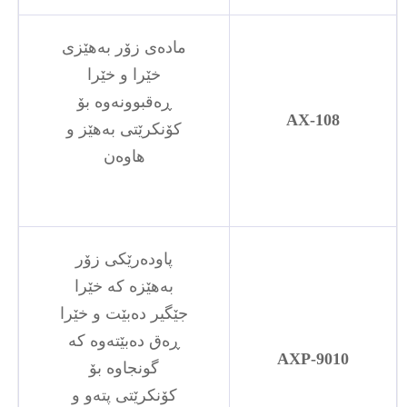
مادەی زۆر بەهێزی
خێرا و خێرا
ڕەقبوونەوە بۆ
AX-108
کۆنکرێتی بەهێز و
هاوەن
پاودەرێکی زۆر
بەهێزە کە خێرا
جێگیر دەبێت و خێرا
ڕەق دەبێتەوە کە
AXP-9010
گونجاوە بۆ
کۆنکرێتی پتەو و