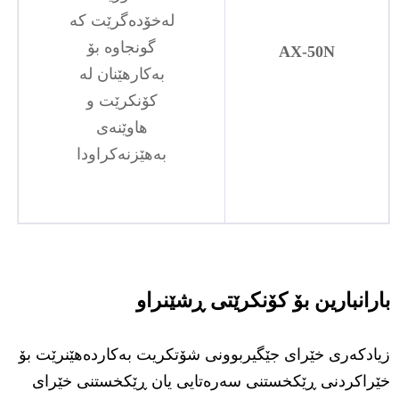
لەخۆدەگرێت کە
گونجاوە بۆ
AX-50N
بەکارهێنان لە
کۆنکرێت و
هاوێنەی
بەهێزنەکراودا
بارانبارین بۆ کۆنکرێتی ڕشێنراو
زیادکەری خێرای جێگیربوونی شۆتکریت بەکاردەهێنرێت بۆ
خێراکردنی ڕێکخستنی سەرەتایی یان ڕێکخستنی خێرای