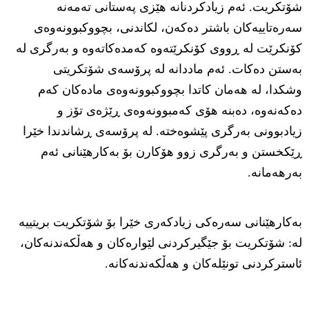
شۆتکریت. ئەم زیادکردنانە هێزی پەستانی تەمەنە
سەرەتاییەکان باشتر دەکەن، لکاندنی، بچووکبوونەوەی
کۆنکرێت لە ڕووی کۆنکرێتەوە کەمدەکاتەوە و بەرگری لە
بەستن دەکات. ئەم ماددانە لە پرۆسەی شۆتکریتی
وشکدا، لە هەمان کاتدا بچووکبوونەوەی مادەکان کەم
دەکەنەوە، دەبنە هۆی کەمبوونەوەی ڕێژەی تۆز و
زیادبوونی بەرگری پێشوەختە. لە پرۆسەی ڕشاندندا خێرا
ڕێکخستن و بەرگری زوو هۆکارن بۆ بەکارهێنانی ئەم
بەرهەمانە.
بەکارهێنانی سەرەکی زیادکەری خێرا بۆ شۆتکریت بریتییە
لە: شۆتکریت بۆ جێگیرکردنی لێوارەکان و هەڵکەندنەکان،
ئاسترکردنی تونێلەکان و هەڵکەندنەکانە.