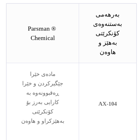
بەرهەمی
بەستنەوەی
® Parsman
کۆنکرێتی
Chemical
بەهێز و
هاوەن
مادەی خێرا
جێگیرکردن و خێرا
ڕەقبوونەوە بە
کارایی بەرز بۆ
AX-104
کۆنکرێتی
بەهێزکراو و هاوەن