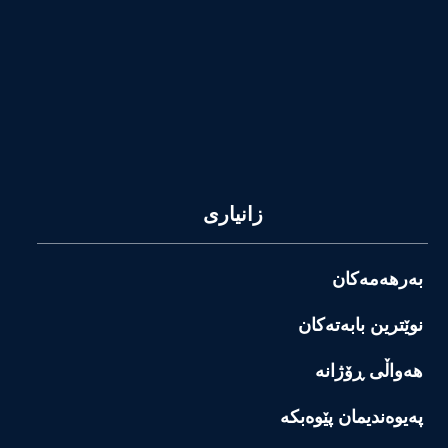
زانیاری
بەرهەمەکان
نوێترین بابەتەکان
هەواڵی ڕۆژانە
پەیوەندیمان پێوەبکە