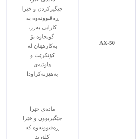
جێگیرکردن و خێرا
ڕەقبوونەوە بە
کارایی بەرز،
گونجاوە بۆ
AX-50
بەکارهێنان لە
کۆنکرێت و
هاوێنەی
بەهێزنەکراودا
مادەی خێرا
جێگیربوون و خێرا
ڕەقبوونەوە کە
کلۆرید