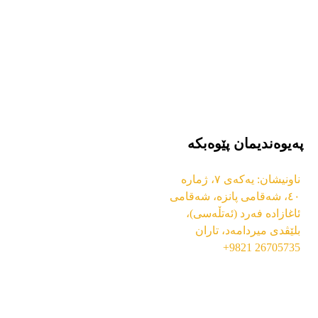
پەیوەندیمان پێوەبکە
ناونیشان: یەکەی ٧، ژمارە
٤٠، شەقامی پانزە، شەقامی
ئاغازادە فەرد (ئەتڵەسی)،
بلێڤدی میردامەد، تاران
26705735 9821+