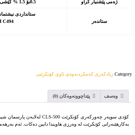
ژەمی پێشنیار کراو
0.5بۆ 1.5 % کێشی چیمەنتۆ بۆ بەکارهێنانی ئاسایی
ستانداردی نیشتمانی 2930-2 خشتەکانی 1-3 
ستاندەر
ASTM C494 
Category
زیادکەری کەمکردنەوەی ئاوی کۆنکرێتی
وەسف
پێداچوونەوەکان (0)
کۆدی سوپەر چەورکەری کۆنکرێ
بەکارهێنەرانی کۆنکرێت لە وەرزی هاویندا دابین دەکات. ئەم بەرهەم