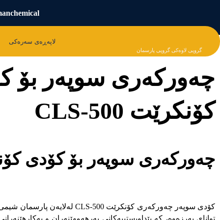
manchemical
لاپەڕەی سەرەکی
گروپی لاوەکی گروپی پارسمان
چەورکەری سوپەر بۆ ک
کۆنکرێت CLS-500
چەورکەری سوپەر بۆ کۆدی کۆنکرێت 0
کۆدی سوپەر چەورکەری کۆنکرێت S-500
توانای بەرزەوە، کە پێداویستییەکانی بەرهەمهێنەران و بەکارهێنەران