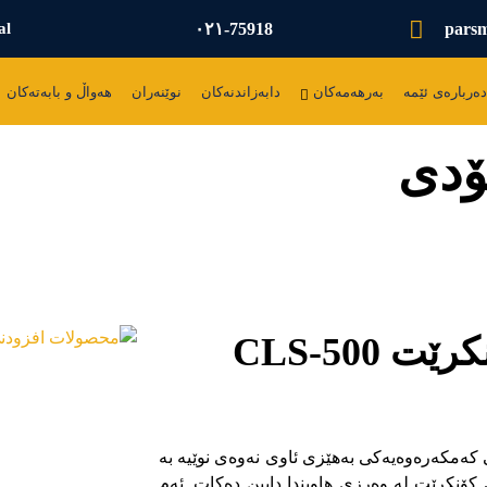
۰۲۱-75918
pars
al
دەربارەی ئێمە
بەرهەمەکان
دابەزاندنەکان
نوێنەران
هەواڵ و بابەتەکان
ۆدی
چەورکەری سوپەر بۆ کۆدی کۆنکرێت CLS-500
CLS-50
CL لەلایەن پارسمان شیمی کەمکەرەوەیەکی بەهێزی ئاوی نەوەی نوێیە بە
ی کۆنکرێت لە وەرزی هاویندا دابین دەکات. ئەم