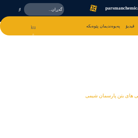
parsmanchemic
ڤیدیۆ
پەیوەندیمان پێوەبکە
ku