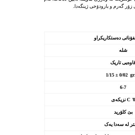
 زۆر گەرم و بارودۆخی ژینگەدا.
فۆناتی دەستکاریکراو
شلە
اوەیی تاریک
1/15 ± 0/02 gr
6-7
 ̊ C نزیکەی
بێ کلۆرید
ر لە سەدا یەک