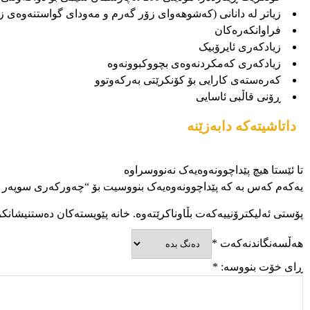
زیاتر لە دانانی (کەشوهەوای زۆر گەرم و مەودای گواستنەوەی زۆ
فراوانکەرەکان
زیادکەری ئایرۆبیک
زیادکەری کەمکردنەوەی بچووکبوونەوە
کەرەستەی کارایی بۆ کۆنکرێتی بەرکەوتوو
ڕۆنی قاڵبی ئاسایی
داتاشیتەکە دابەزێنە
تا ئێستا هیچ پێداچوونەوەیەک نەنووسراوە
یەکەم کەس بە کە پێداچوونەوەیەک بنووسیت بۆ “چەورکەری سوپەر بۆ کۆدی
پۆستی ئەلیکترۆنییەکەت بڵاوناکرێتەوە.
خانە پێویستەکان دەستنیشانک
هەڵسەنگاندنەکەت
*
ڕای خۆت بنووسە:
*