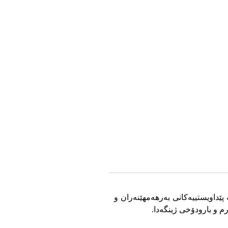
زەوە، کە پێداویستییەکانی بەرهەمهێنەران و
م و بارودۆخی ژینگەدا.