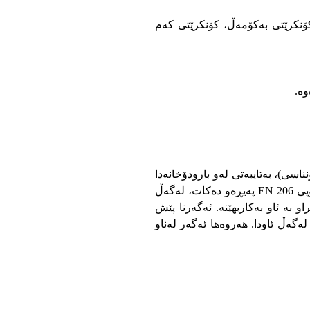
کەرەوە (SCC)، کۆنکرێتی بەهێزی بەرز، کۆنکرێتی پەمپکراو، کۆنکرێتی مانەوە بەرز، کۆنکرێتی کارایی بەرز (HPC)، کۆنکرێتی بەکۆمەڵ، کۆنکرێتی کەم
وە.
اسی)، بەتایبەتی لەو بارودۆخانەدا
کە مەودای گواستنەوەی زۆرە. ئەم بەرهەمە پلانی تێکەڵکردن بۆ پۆلە دەروونییە جیاوازەکان، بەرکەوتن و مانەوە بەپێی ستانداردی ئەوروپی EN 206 پەیڕەو دەکات، لەگەڵ
 بە ئاو بەکاربهێنە. ئەگەرنا پێش
گەڵ ئاودا. هەروەها ئەگەر لەناو