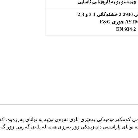
و 3-2
جۆری F&G
EN 934-2
ت CLS-500 لەلایەن پارسمان شیمی کەمکەرەوەیەکی بەهێزی ئاوی نەوەی نوێیە بە توانای بەر
ە توانای پاراستنی دابەزینێکی زۆر بەرزی هەیە لە پلەی گەرمی زۆر گەر