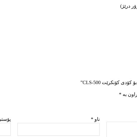
ر درێژ)
 کۆنکرێت CLS-500”
راون بە
*
ناو
*
پۆستی