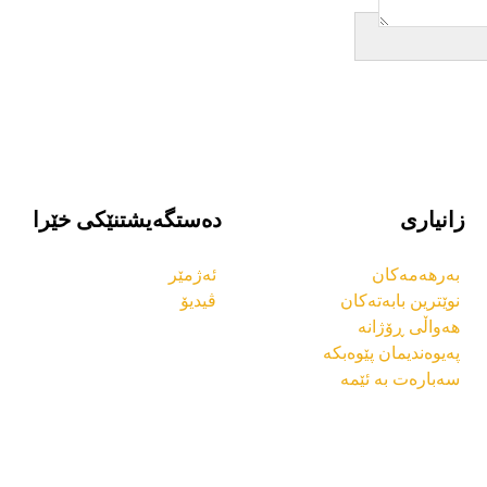
زانیاری
دەستگەیشتنێکی خێرا
بەرهەمەکان
ئەژمێر
نوێترین بابەتەکان
ڤیدیۆ
هەواڵی ڕۆژانە
پەیوەندیمان پێوەبکە
سەبارەت بە ئێمە