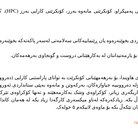
کۆنکرێتی خۆ چڕ
دی بخوێنەرەوە یان ڕێنماییەکانی سەلامەتی لەسەر پاکەتەکە بخوێنەرە
ۆ یارمەتیدانتان لە بەکارهێنانی دروست و گونجاوی بەرهەمەکان.
ویندا، بۆ بەرهەمهێنانی کۆنکرێت بە توانای پاراستنی کارایی (دەروونن
اریگەری زیاتر، کۆکراوەی وشک بەکارمەهێنە و تەنها کۆکراوەی تێرکراو
. زیادکەرەکە لەناو میکسەری کارگەدا زیاد بکە لە هەمان کاتدا لە
 بکە بۆ ماوەی لانیکەم ٥ خولەک.
: