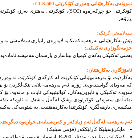
نموونەی بەکارهێنانی چەوری کۆنکرێتی CLS-500 :
ڕژێنەر
سەلامەتی گرنگە:
پێش بەکارهێنانی بەرهەمەکە تکایە لاپەڕەی زانیاری سەلامەتی بە ور
خزمەتگوزاری تەکنیکی:
بەشی تەکنیکی یەکەی کیمیای بیناسازی پارسمان هەمیشە ئامادەیە ب
ئامۆژگاری بەکارهێنان:
بەکاردێت بۆ بەرهەمهێنانی کۆنکرێت لە کارگەی کۆنکرێت لە وەرزی ها
سوودە تەکنیکی و ئابوورییەکان، کوالیتییەکی نایاب و مانەوە. بۆ ک
تێکەڵەی سەرەکی کۆکراوەی وشک لەگەڵ بەشێک لە ئاوەکە تێکەڵ بکە
میکسەری بارهەڵگری کۆنکرێتدا بەکاردەهێنیت، بە شێوەیەکی یەکسان تێکەڵ
ئەم بەرهەمە لەگەڵ ئەم زیادکەر و کەرەستانەی خوارەوە دەگونجێت
مایکرۆسیلیکا کارلێککەر (فۆمی سیلیکا)
کۆنکرێت ڕیتاردەر: مۆدێلی R-200 پارسمان شیمی بۆ دواکەوتنی