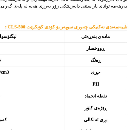
بەرهەمە توانای پاراستنی دابەزینێکی زۆر بەرزی هەیە لە پلەی گەرمی
تایبەتمەندی تەکنیکی چەوری سوپەر بۆ کۆدی کۆنکرێت CLS-500 :
مادەی بنەڕەتی
لیگنۆسول
ڕووخسار
ڕەنگ
ق
چڕی
/cm3
PH
نقطه انجماد
0
ڕێژەی کلۆر
بڕی ئەلکالی
کەمت