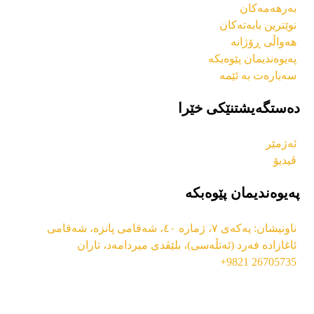
بەرهەمەکان
نوێترین بابەتەکان
هەواڵی ڕۆژانە
پەیوەندیمان پێوەبکە
سەبارەت بە ئێمە
دەستگەیشتنێکی خێرا
ئەژمێر
ڤیدیۆ
پەیوەندیمان پێوەبکە
ناونیشان: یەکەی ٧، ژمارە ٤٠، شەقامی پانزە، شەقامی
ئاغازادە فەرد (ئەتڵەسی)، بلێڤدی میردامەد، تاران
26705735 9821+