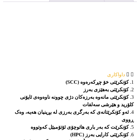
داواکاری
کۆنکرێتی خۆ چڕکەرەوە (SCC)
کۆنکرێتی بەهێزی بەرز
کۆنکرێتی مانەوە بەرزەکان دژی چوونە ناوەوەی ئایۆنی
کلۆرید و هێرشی سەلفات
ئەو کۆنکرێتانەی کە بەرگری بەرزی لە بڕینیان هەیە، وەک
ڕووی
کۆنکرێت کە بەر باری هاتوچۆی ئۆتۆمبێل کەوتووە
کۆنکرێتی کارایی بەرز (HPC)