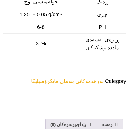
ڕەنگ
خۆڵەمێشيى تۆخ
چڕی
1.25 ± 0.05 g/cm3
6-8
PH
ڕێژەی لەسەدی
35%
ماددە وشکەکان
ڕێژەی کلۆر
بێ کلۆرید
لە سەدا 7 بۆ 30 کێشی چیمەنتۆ بۆ
ژەمی پێشنیار کراو
بەکارهێنانی ئاسایی
Category
بەرهەمەکانی بنەمای مایکرۆسیلیکا
وەسف
پێداچوونەوەکان (0)