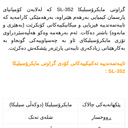
گراوتی مایکرۆسیلیکا SL-352 کە لەلایەن کۆمپانیای
پارسمان کیمیایی بەرهەم هێنراوە، بەرهەمێکی کارامەیە کە
تایبەتمەندییە فیزیایی و میکانیکییەکانی کۆنکرێت (بەهێزی و
مانەوە) باشتر دەکات. ئەم بەرهەمە وەکو هەڵپەسێردراوی
تۆزی مایکرۆسیلیکای ئاو بە چەسپاوییەکی گونجاو بە
بەکارهێنانی زیادکەری تایبەتی پارێزەر پێشکەش دەکرێت.
تایبەتمەندییە تەکنیکییەکانی کۆدی گراوتی مایکرۆسیلیکا
SL-352 :
پێکهاتەیەکی چالاک
مایکرۆسیلیکا (دوکەڵی سیلیکا)
ڕووخسار
شلەی تەنک