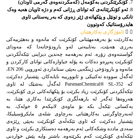
کۆنکرێتکردنی بەکۆمەڵ (کەمکردنەوەی گەرمی ئاودان)
ئەو کۆنکرێتانەی کە توانای ڕژانی کەم و دژە ئاویان هەیە وەک
تانکی و تونێل و پێکهاتەی ژێر زەوی کە بەر پەستانی ئاوی
هایدرۆستاتیک کەوتوون
ئامۆژگاری بەکارهێنان
بەکاردێت بۆ بەرهەمهێنانی کۆنکرێت کە مانەوە و بەهێزییەکی
بەرزی هەبێت، بەتایبەتی لەو بارودۆخانەدا کە مەودای
گواستنەوەی زۆرە. ئەم بەرهەمە چەندین دیزاینی تێکەڵکردنی
کۆنکرێت پەیڕەو دەکات بە پۆلە جیاوازەکانی توانای کارکردن و
مانەوە و بارودۆخی ژینگەیی بەپێی ستانداردی ئەوروپی EN 206،
لەگەڵ سوودە تەکنیکی و ئابوورییە نایابەکان. پێشنیار دەکرێت
کە ParsmanChemical® SL-352 لەگەڵ بەشێک لە ئاوی
تێکەڵکردنی کۆنکرێت زیاد بکرێت بۆ پێکهاتەکانی تری کۆنکرێت.
هەروەها ئەگەر لە بارهەڵگری کۆنکرێتدا بەکاری هێنا، بە
یەکسانی تێکەڵ بکە بۆ ماوەی لانیکەم ٥ خولەک. بە
لەبەرچاوگرتنی بەکارهێنانی بەرچاوی شلەی مایکرۆسیلیکا،
پێشنیار دەکرێت کە ئاوی تێکەڵەی کۆنکرێت بەپێی ڕێژەی
سەدی ماددە وشکەکانی ئەم بەرهەمە دەستکاری بکرێت و ئاوی
تێکەڵەی کۆنکرێت کەم بکرێتەوە. باشتر وایە پێش خواردنی