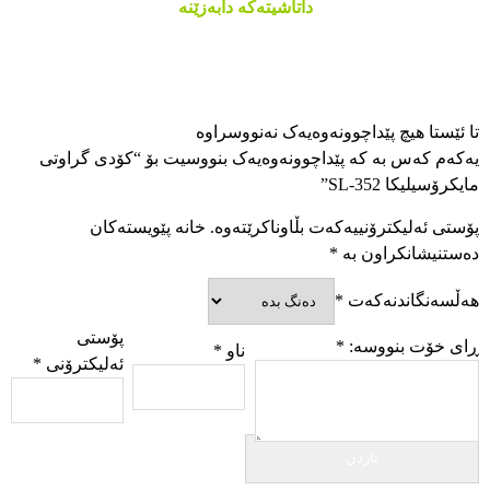
داتاشیتەکە دابەزێنە
تا ئێستا هیچ پێداچوونەوەیەک نەنووسراوە
یەکەم کەس بە کە پێداچوونەوەیەک بنووسیت بۆ “کۆدی گراوتی
مایکرۆسیلیکا SL-352”
پۆستی ئەلیکترۆنییەکەت بڵاوناکرێتەوە.
خانە پێویستەکان
دەستنیشانکراون بە
*
هەڵسەنگاندنەکەت
*
پۆستی
ڕای خۆت بنووسە:
*
ناو
*
ئەلیکترۆنی
*