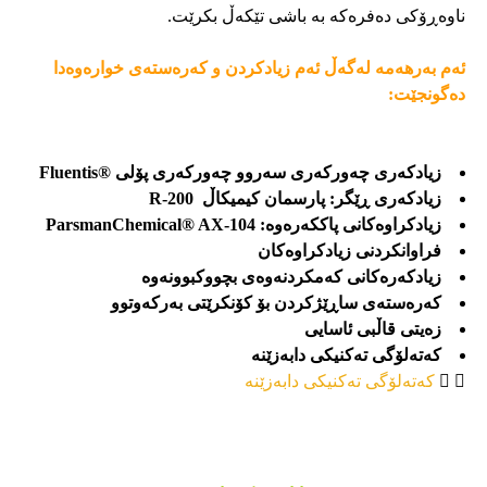
ناوەڕۆکی دەفرەکە بە باشی تێکەڵ بکرێت.
ئەم بەرهەمە لەگەڵ ئەم زیادکردن و کەرەستەی خوارەوەدا
دەگونجێت:
زیادکەری چەورکەری سەروو چەورکەری پۆلی ®Fluentis
زیادکەری ڕێگر: پارسمان کیمیکاڵ R-200
زیادکراوەکانی پاککەرەوە: ParsmanChemical® AX-104
فراوانکردنی زیادکراوەکان
زیادکەرەکانی کەمکردنەوەی بچووکبوونەوە
کەرەستەی ساڕێژکردن بۆ کۆنکرێتی بەرکەوتوو
زەیتی قاڵبی ئاسایی
کەتەلۆگی تەکنیکی دابەزێنە
کەتەلۆگی تەکنیکی دابەزێنە