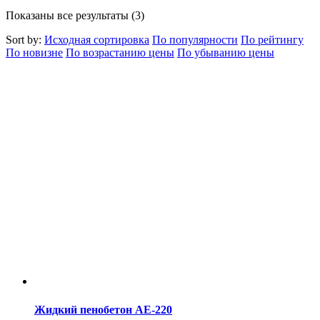
Показаны все результаты (3)
Sort by:
Исходная сортировка
По популярности
По рейтингу
По новизне
По возрастанию цены
По убыванию цены
Жидкий пенобетон АE-220