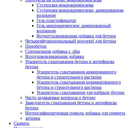
Суспензия микрокремнезема
Суспензия микрокремнезема, армированная
волокном
Гель пластификатор
Гель микрокремнезем, армированный
волокном
Водоотталкивающая добавка для бетона
Четырехфункциональный powergel для бетона
Пенобетон
Специальная добавка s_plus
Воздухововлекающая добавка
Ускоритель схватывания бетона и антифризы
бетона
Ускоритель схватывания армированного
бетона и строительного раствора
Ускоритель схватывания неармированного
бетона и строительного раствора
Ускоритель схватывания для набрызг-бетона
Часто задаваемые вопросы о бетоне
Замедлитель схватывания бетона и антифризы
бетона
Интенсифицирующая помола добавка для цемента
затирка
Скачать