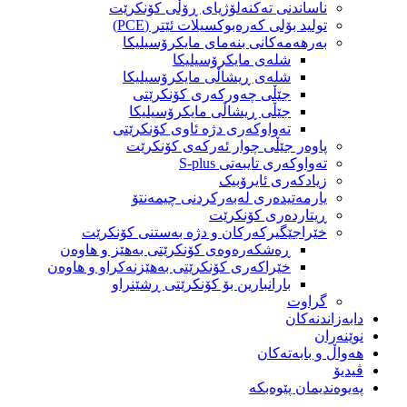
ناساندنی تەکنەلۆژیای ڕۆڵی کۆنکرێت
تولید بۆلی کەرەبوکسیلات ئێتر (PCE)
بەرهەمەکانی بنەمای مایکرۆسیلیکا
شلەی مایکرۆسیلیکا
شلەی ڕیشاڵی مایکرۆسیلیکا
جێڵی چەورکەری کۆنکرێتی
جێڵی ڕیشاڵی مایکرۆسیلیکا
تەواوکەری دژە ئاوی کۆنکرێتی
پاوەر جێڵی چوار ئەرکەی کۆنکرێت
تەواوکەری تایبەتی S-plus
زیادکەری ئایرۆبیک
یارمەتیدەری لەبەرکردنی چیمەنتۆ
ڕیتاردەری کۆنکرێت
خێراجێگیرکەرکان و دژە بەستنی کۆنکرێت
ڕەشکەرەوەی کۆنکرێتی بەهێز و هاوەن
خێراکەری کۆنکرێتی بەهێزنەکراو و هاوەن
بارانبارین بۆ کۆنکرێتی ڕشێنراو
گراوت
دابەزاندنەکان
نوێنەران
هەواڵ و بابەتەکان
ڤیدیۆ
پەیوەندیمان پێوەبکە