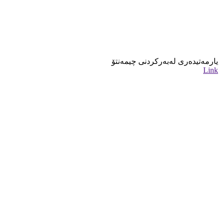
یارمەتیدەری لەبەرکردنی چیمەنتۆ
Link