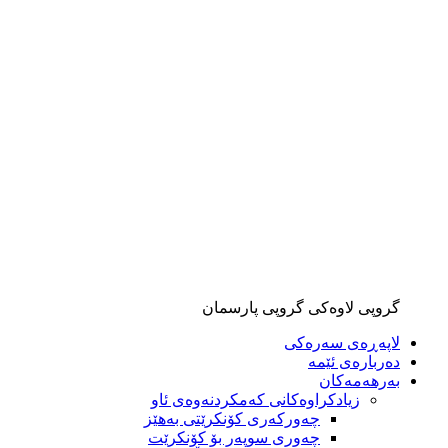
گروپی لاوەکی گروپی پارسمان
لاپەڕەی سەرەکی
دەربارەی ئێمە
بەرهەمەکان
زیادکراوەکانی کەمکردنەوەی ئاو
چەورکەری کۆنکرێتی بەهێز
چەوری سوپەر بۆ کۆنکرێت