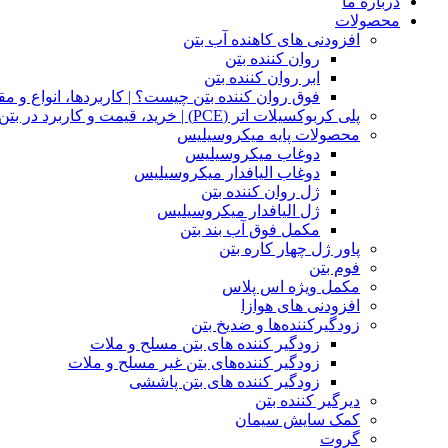
درباره ما
محصولات
افزودنی های کاهنده آب بتن
روان کننده بتن​
ابر روان کننده بتن
فوق روان کننده بتن چیست؟ | کاربردها، انواع و 
پلی کربوکسیلات اتر (PCE) | خرید، قیمت و کاربرد در بتن – پارسمان شیمی
محصولات پایه میکروسیلیس
دوغاب‌ میکروسیلیس
دوغاب الیافدار میکروسیلیس
ژل روان کننده بتن
ژل الیافدار میکروسیلیس
مکمل فوق آب بند بتن
پاور ژل چهار کاره بتن​
فوم بتن
مکمل ویژه اس پلاس
افزودنی های هوازا
زودگیرکننده‌ها و ضد‌یخ بتن
زودگیر کننده های بتن مسلح و ملات​​
زودگیر کننده‌های بتن غیر مسلح و ملات
زودگیر کننده های بتن پاششی
دیرگیر کننده‌ بتن
کمک سایش سیمان
گروت